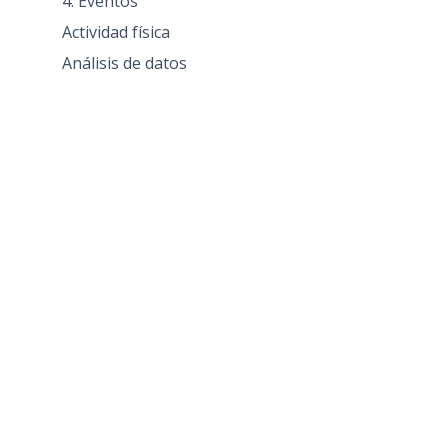
4. Eventos
Actividad física
Análisis de datos
Aspectos socioeconómicos
CENIE
COVID-19
General
Infraestructuras científicas
Neurodegeneración
Nutrición
Otros Blogs
Política de I+D
Proyectos de Investigación
Sección Borradores