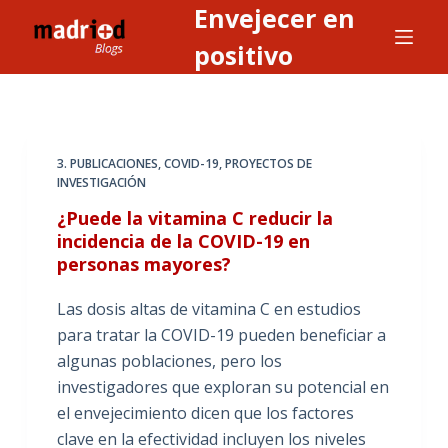
Envejecer en
S
a
positivo
l
t
a
r
3. PUBLICACIONES
,
COVID-19
,
PROYECTOS DE
a
INVESTIGACIÓN
l
¿Puede la vitamina C reducir la
c
incidencia de la COVID-19 en
o
personas mayores?
n
t
Las dosis altas de vitamina C en estudios
e
para tratar la COVID-19 pueden beneficiar a
n
algunas poblaciones, pero los
i
investigadores que exploran su potencial en
d
el envejecimiento dicen que los factores
o
clave en la efectividad incluyen los niveles