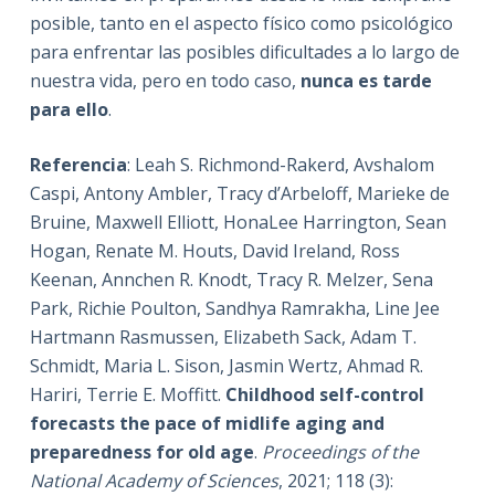
posible, tanto en el aspecto físico como psicológico
para enfrentar las posibles dificultades a lo largo de
nuestra vida, pero en todo caso,
nunca es tarde
para ello
.
Referencia
: Leah S. Richmond-Rakerd, Avshalom
Caspi, Antony Ambler, Tracy d’Arbeloff, Marieke de
Bruine, Maxwell Elliott, HonaLee Harrington, Sean
Hogan, Renate M. Houts, David Ireland, Ross
Keenan, Annchen R. Knodt, Tracy R. Melzer, Sena
Park, Richie Poulton, Sandhya Ramrakha, Line Jee
Hartmann Rasmussen, Elizabeth Sack, Adam T.
Schmidt, Maria L. Sison, Jasmin Wertz, Ahmad R.
Hariri, Terrie E. Moffitt.
Childhood self-control
forecasts the pace of midlife aging and
preparedness for old age
.
Proceedings of the
National Academy of Sciences
, 2021; 118 (3):