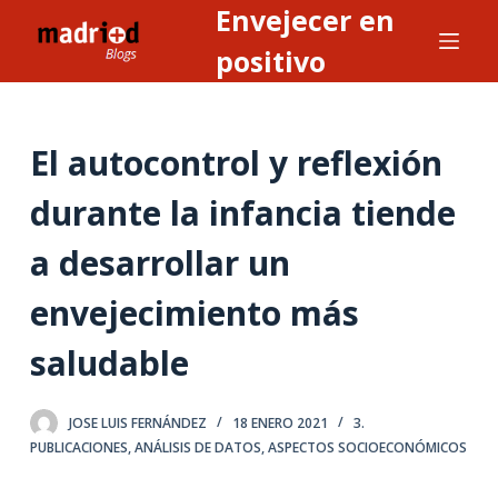
Envejecer en
S
a
positivo
l
t
a
El autocontrol y reflexión
r
a
durante la infancia tiende
l
a desarrollar un
c
o
envejecimiento más
n
t
saludable
e
n
JOSE LUIS FERNÁNDEZ
18 ENERO 2021
3.
i
PUBLICACIONES
,
ANÁLISIS DE DATOS
,
ASPECTOS SOCIOECONÓMICOS
d
o