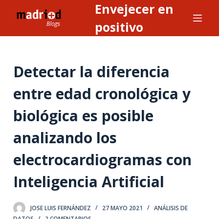
Envejecer en
S
a
positivo
l
t
a
Detectar la diferencia
r
a
entre edad cronológica y
l
biológica es posible
c
o
analizando los
n
t
electrocardiogramas con
e
n
Inteligencia Artificial
i
d
JOSE LUIS FERNÁNDEZ
27 MAYO 2021
ANÁLISIS DE
o
DATOS
2 COMENTARIOS