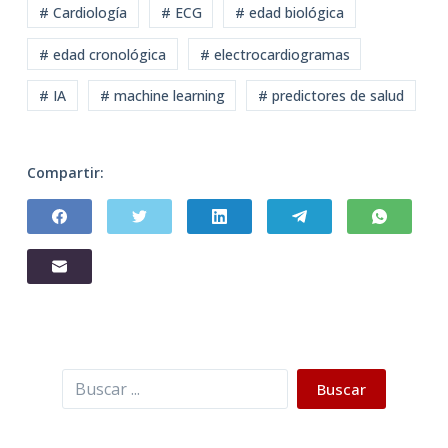
# Cardiología
# ECG
# edad biológica
# edad cronológica
# electrocardiogramas
# IA
# machine learning
# predictores de salud
Compartir:
Buscar
Buscar