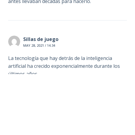
antes llevaban decadas para hacerlo.
Sillas de juego
MAY 28, 2021 / 14:34
La tecnología que hay detrás de la inteligencia
artificial ha crecido exponencialmente durante los
últimos años.
Por una parte me alegro y confío en que traerá una
gran cantidad de ventajas para nuestra salud. No
obstante, también creo que es un peligro para
nuestra (escasa) inteligencia.