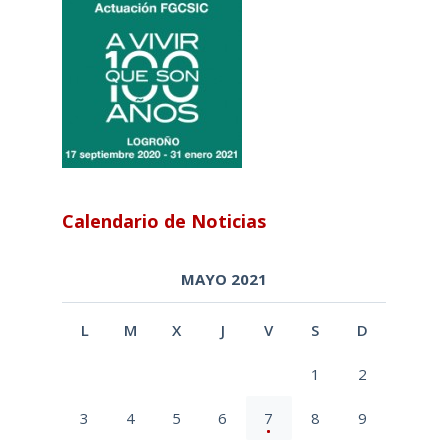
Calendario de Noticias
MAYO 2021
L
M
X
J
V
S
D
1
2
3
4
5
6
7
8
9