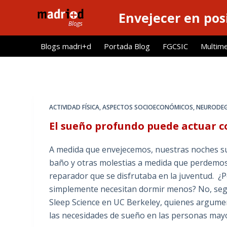
S
Envejecer en pos
a
l
Blogs madri+d
Portada Blog
FGCSIC
Multim
t
a
r
a
l
ACTIVIDAD FÍSICA
,
ASPECTOS SOCIOECONÓMICOS
,
NEURODEG
c
El sueño profundo puede actuar 
o
n
A medida que envejecemos, nuestras noches suel
t
baño y otras molestias a medida que perdemos
e
reparador que se disfrutaba en la juventud. ¿P
n
simplemente necesitan dormir menos? No, seg
i
Sleep Science en UC Berkeley, quienes argumen
d
las necesidades de sueño en las personas ma
o