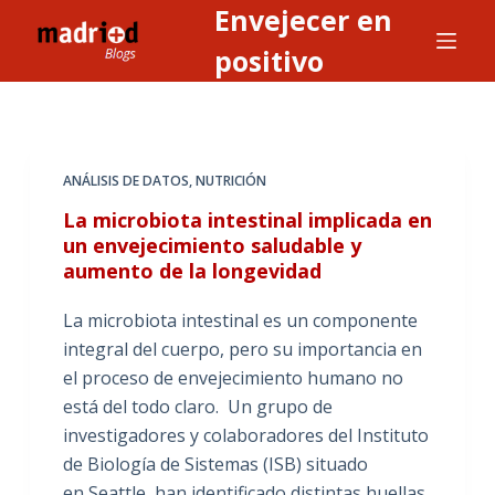
Envejecer en
S
a
positivo
l
t
a
r
ANÁLISIS DE DATOS
,
NUTRICIÓN
a
La microbiota intestinal implicada en
l
un envejecimiento saludable y
c
aumento de la longevidad
o
n
La microbiota intestinal es un componente
t
integral del cuerpo, pero su importancia en
e
el proceso de envejecimiento humano no
n
está del todo claro. Un grupo de
i
investigadores y colaboradores del Instituto
d
de Biología de Sistemas (ISB) situado
o
en Seattle, han identificado distintas huellas