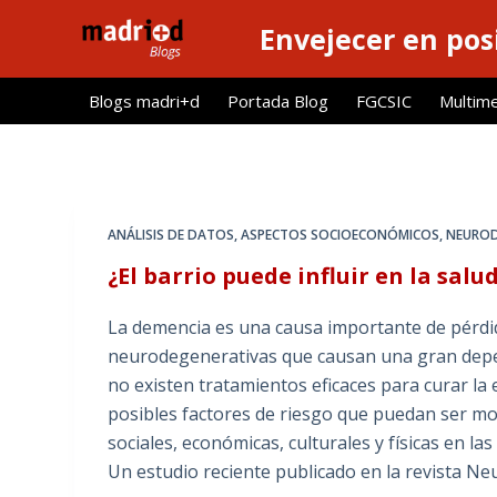
S
Envejecer en pos
a
l
Blogs madri+d
Portada Blog
FGCSIC
Multim
t
a
r
a
l
ANÁLISIS DE DATOS
,
ASPECTOS SOCIOECONÓMICOS
,
NEUROD
c
¿El barrio puede influir en la sal
o
n
La demencia es una causa importante de pérdi
t
neurodegenerativas que causan una gran depe
e
no existen tratamientos eficaces para curar la
n
posibles factores de riesgo que puedan ser modi
i
sociales, económicas, culturales y físicas en l
d
Un estudio reciente publicado en la revista Ne
o