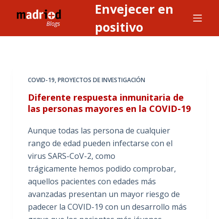
Envejecer en
S
a
positivo
l
t
a
r
COVID-19
,
PROYECTOS DE INVESTIGACIÓN
a
Diferente respuesta inmunitaria de
l
las personas mayores en la COVID-19
c
o
Aunque todas las persona de cualquier
n
rango de edad pueden infectarse con el
t
virus SARS-CoV-2, como
e
trágicamente hemos podido comprobar,
n
aquellos pacientes con edades más
i
avanzadas presentan un mayor riesgo de
d
padecer la COVID-19 con un desarrollo más
o