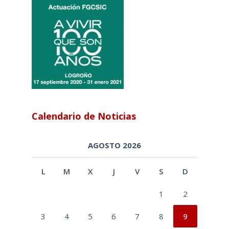
Calendario de Noticias
AGOSTO 2026
L
M
X
J
V
S
D
1
2
3
4
5
6
7
8
9