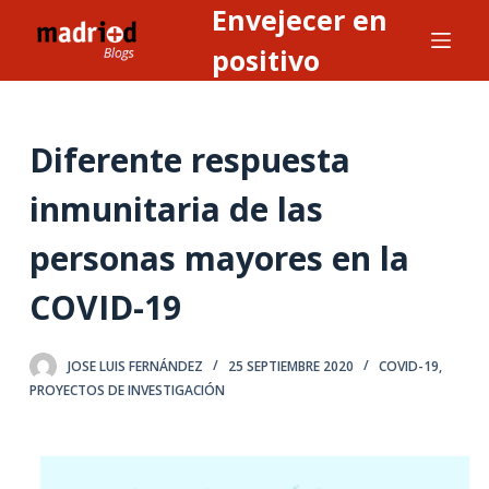
Envejecer en
S
a
positivo
l
t
a
Diferente respuesta
r
a
inmunitaria de las
l
personas mayores en la
c
o
COVID-19
n
t
e
JOSE LUIS FERNÁNDEZ
25 SEPTIEMBRE 2020
COVID-19
,
PROYECTOS DE INVESTIGACIÓN
n
i
d
o