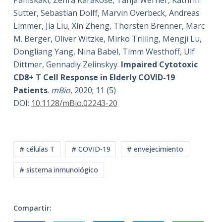
Paniskaki, Zehra Karaköse, Tanja Werner, Kathrin
Sutter, Sebastian Dolff, Marvin Overbeck, Andreas
Limmer, Jia Liu, Xin Zheng, Thorsten Brenner, Marc
M. Berger, Oliver Witzke, Mirko Trilling, Mengji Lu,
Dongliang Yang, Nina Babel, Timm Westhoff, Ulf
Dittmer, Gennadiy Zelinskyy.
Impaired Cytotoxic
CD8+ T Cell Response in Elderly COVID-19
Patients
.
mBio
, 2020; 11 (5)
DOI:
10.1128/mBio.02243-20
# células T
# COVID-19
# envejecimiento
# sistema inmunológico
Compartir: