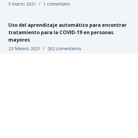
5 marzo 2021
1 comentario
Uso del aprendizaje automático para encontrar
tratamiento para la COVID-19 en personas
mayores
23 febrero 2021
262 comentarios
Las personas con alto nivel de fragilidad y con la
COVID-19, presentan mayor mortalidad
12 febrero 2021
Deja un comentario
A