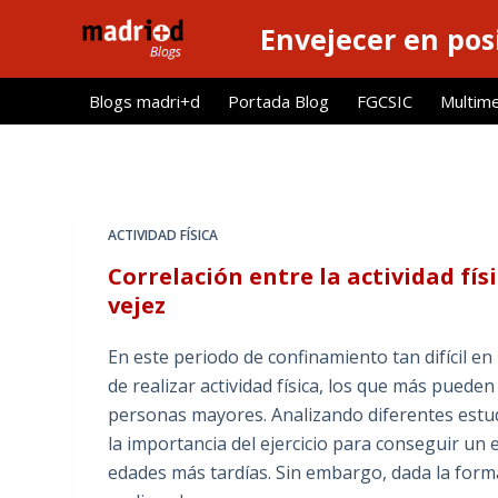
S
Envejecer en pos
a
l
Blogs madri+d
Portada Blog
FGCSIC
Multim
t
a
r
a
l
ACTIVIDAD FÍSICA
c
Correlación entre la actividad fís
o
vejez
n
t
En este periodo de confinamiento tan difícil en
e
de realizar actividad física, los que más pueden
n
personas mayores. Analizando diferentes estudi
i
la importancia del ejercicio para conseguir un 
d
edades más tardías. Sin embargo, dada la forma
o