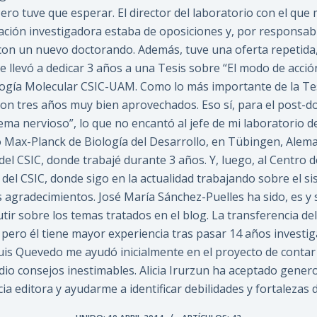
ero tuve que esperar. El director del laboratorio con el qu
mación investigadora estaba de oposiciones y, por responsabi
n un nuevo doctorando. Además, tuve una oferta repetida,
 llevó a dedicar 3 años a una Tesis sobre “El modo de acción
logía Molecular CSIC-UAM. Como lo más importante de la Te
ron tres años muy bien aprovechados. Eso sí, para el post-d
tema nervioso”, lo que no encantó al jefe de mi laboratorio de
o Max-Planck de Biología del Desarrollo, en Tübingen, Alema
l del CSIC, donde trabajé durante 3 años. Y, luego, al Centro 
del CSIC, donde sigo en la actualidad trabajando sobre el si
 agradecimientos. José María Sánchez-Puelles ha sido, es y 
utir sobre los temas tratados en el blog. La transferencia d
ero él tiene mayor experiencia tras pasar 14 años investig
uis Quevedo me ayudó inicialmente en el proyecto de contar 
 dio consejos inestimables. Alicia Irurzun ha aceptado gene
ia editora y ayudarme a identificar debilidades y fortalezas d