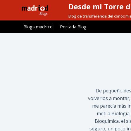
Desde mi Torre d
S
a
Blog de transferencia del conocimi
l
Blogs madri+d
Portada Blog
t
a
r
a
l
c
o
n
t
De pequeño des
e
volverlos a montar,
n
me parecía más in
i
metí a Biología.
d
Bioquímica, el s
o
seguro, un poco in