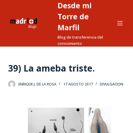
Desde mi
S
a
Torre de
l
Marfil
t
Blog de transferencia del
a
conocimiento
r
a
l
39) La ameba triste.
c
o
n
ENRIQUE J. DE LA ROSA
17 AGOSTO 2017
DIVULGACION
t
e
n
i
d
o