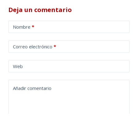
Deja un comentario
A
Nombre
*
l
t
Correo electrónico
*
e
r
n
Web
a
t
Añadir comentario
i
v
e
: