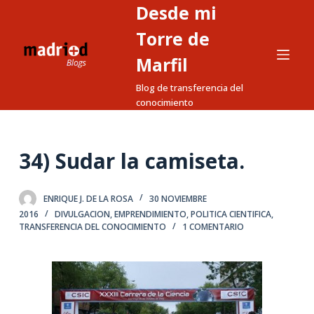
Desde mi
S
a
Torre de
l
Marfil
t
Blog de transferencia del
a
conocimiento
r
a
l
34) Sudar la camiseta.
c
o
n
ENRIQUE J. DE LA ROSA
30 NOVIEMBRE
2016
DIVULGACION
,
EMPRENDIMIENTO
,
POLITICA CIENTIFICA
,
t
TRANSFERENCIA DEL CONOCIMIENTO
1 COMENTARIO
e
n
i
d
o