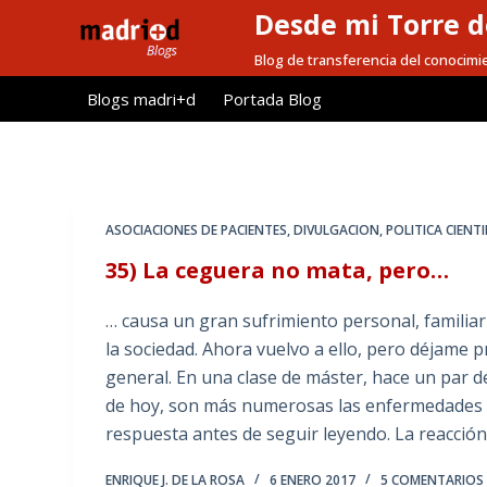
Desde mi Torre d
S
a
Blog de transferencia del conocimi
l
Blogs madri+d
Portada Blog
t
a
r
a
l
ASOCIACIONES DE PACIENTES
,
DIVULGACION
,
POLITICA CIENTI
c
35) La ceguera no mata, pero…
o
n
… causa un gran sufrimiento personal, familiar
t
la sociedad. Ahora vuelvo a ello, pero déjame 
e
general. En una clase de máster, hace un par 
n
de hoy, son más numerosas las enfermedades tr
i
respuesta antes de seguir leyendo. La reacción
d
o
ENRIQUE J. DE LA ROSA
6 ENERO 2017
5 COMENTARIOS