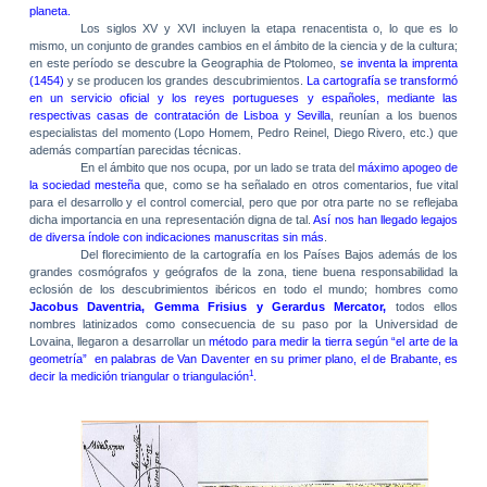
planeta.
Los siglos XV y XVI incluyen la etapa renacentista o, lo que es lo
mismo, un conjunto de grandes cambios en el ámbito de la ciencia y de la cultura;
en este período se descubre
la Geographia
de Ptolomeo,
se inventa la imprenta
(1454)
y se producen los grandes descubrimientos.
La cartografía se transformó
en un servicio oficial y los reyes portugueses y españoles, mediante las
respectivas casas de contratación de Lisboa y Sevilla
, reunían a los buenos
especialistas del momento (Lopo Homem, Pedro Reinel, Diego Rivero, etc.) que
además compartían parecidas técnicas.
En el ámbito que nos ocupa, por un lado se trata del
máximo apogeo de
la sociedad mesteña
que, como se ha señalado en otros comentarios, fue vital
para el desarrollo y el control comercial, pero que por otra parte no se reflejaba
dicha importancia en una representación digna de tal.
Así nos han llegado legajos
de diversa índole con indicaciones manuscritas sin más
.
Del florecimiento de la cartografía en los Países Bajos además de los
grandes cosmógrafos y geógrafos de la zona, tiene buena responsabilidad la
eclosión de los descubrimientos ibéricos en todo el mundo; hombres como
Jacobus Daventria, Gemma Frisius
y Gerardus Mercator
,
todos ellos
nombres latinizados como consecuencia de su paso por
la Universidad
de
Lovaina, llegaron a desarrollar un
método para medir la tierra según “el arte de la
geometría”
en palabras de Van Daventer en su primer plano, el de Brabante, es
1
decir la medición triangular o triangulación
.