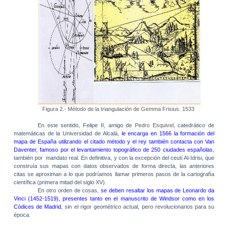
Figura 2.- Método de la triangulación de Gemma Frisius. 1533
En este sentido, Felipe II, amigo de
Pedro Esquivel
, catedrático de
matemáticas de
la Universidad
de Alcalá,
le encarga en 1566 la formación del
mapa de España utilizando el citado método y el rey también contacta con Van
Daventer, famoso por el levantamiento topográfico de 250 ciudades españolas
,
también por
mandato real. En definitiva, y con la excepción del ceutí Al-Idrisi, que
construía sus mapas con datos observados de forma directa, las anteriores
citas se aproximan a lo que podríamos llamar primeros pasos de la cartografía
científica (primera mitad del siglo XV).
En otro orden de cosas,
se deben resaltar los mapas de Leonardo da
Vinci (1452-1519), presentes tanto en el manuscrito de Windsor como en los
Códices de Madrid
, sin el rigor geométrico actual, pero revolucionarios para su
época.