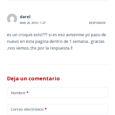
darel
MAR 26, 2010 / 1:27
RESPONDER
es un croquis esto??? si es eso avisenme yo paso de
nuevo en esta pagina dentro de 1 semana…gracias
,nos vemos..thx por la respuesta..!!
Deja un comentario
A
Nombre
*
l
t
Correo electrónico
*
e