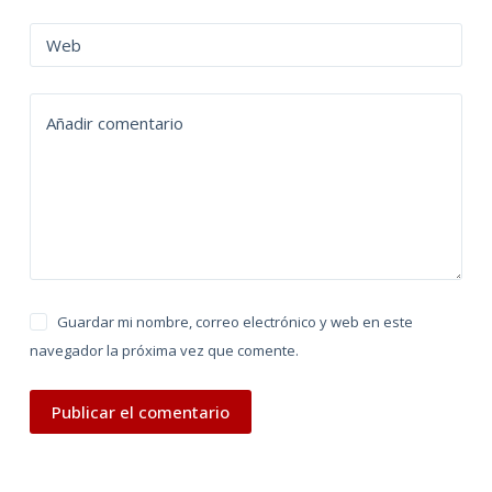
r
n
Web
a
t
Añadir comentario
i
v
e
:
Guardar mi nombre, correo electrónico y web en este
navegador la próxima vez que comente.
Publicar el comentario