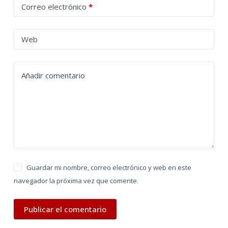
Correo electrónico
*
e
r
n
Web
a
t
Añadir comentario
i
v
e
:
Guardar mi nombre, correo electrónico y web en este
navegador la próxima vez que comente.
Publicar el comentario