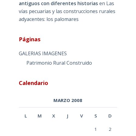
antiguos con diferentes historias
en
Las
vías pecuarias y las construcciones rurales
adyacentes: los palomares
Páginas
GALERIAS IMAGENES
Patrimonio Rural Construido
Calendario
MARZO 2008
L
M
X
J
V
S
D
1
2