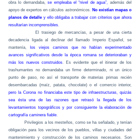
obra lo demandaba,
se empleaba el “nivel de agua”,
además del
apoyo de expertos en cálculos astronómicos.
No existían mapas o
planos de detalle
y ello obligaba a trabajar con criterios que ahora
resultarían incomprensibles.
El trasiego de mercancías, a pesar de una cierta
decadencia ligada al declinar del llamado Imperio Español, se
mantenía,
los viejos caminos que no habían experimentado
avances significativos desde la época romana se deterioraban y
más los nuevos construidos
. Es evidente que el itinerar de los
trashumantes no demandaba un firme determinado, ni un único
punto de paso, no así el transporte de materias primas recién
desembarcadas (maíz, patata, chocolate) o el comercio interior,
pero
la Corona
no financiaba este tipo de infraestructuras, quizás
sea ésta una de las razones que retrasó la llegada de los
levantamientos topográficos y por consiguiente la elaboración de
cartografía caminera fiable.
Privilegios a los mesteños, como se ha señalado, y tenían
obligación para los vecinos de los pueblos, villas y ciudades del
mantenimiento y construcción de los caminos necesarios. Son