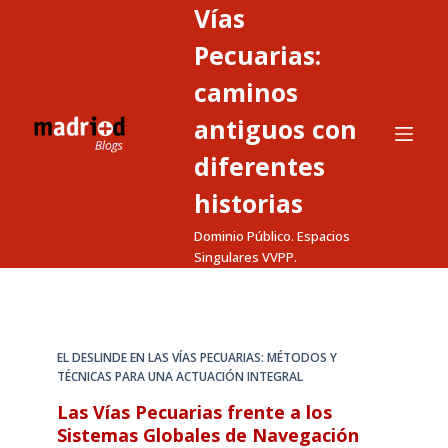
Vías
S
a
Pecuarias:
l
caminos
t
antiguos con
a
r
diferentes
a
historias
l
c
Dominio Público. Espacios
o
Singulares VVPP.
n
t
e
EL DESLINDE EN LAS VÍAS PECUARIAS: MÉTODOS Y
n
TÉCNICAS PARA UNA ACTUACIÓN INTEGRAL
i
Las Vías Pecuarias frente a los
d
Sistemas Globales de Navegación
o