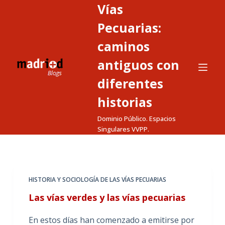
Vías
S
a
Pecuarias:
l
caminos
t
antiguos con
a
r
diferentes
a
historias
l
c
Dominio Público. Espacios
o
Singulares VVPP.
n
t
e
HISTORIA Y SOCIOLOGÍA DE LAS VÍAS PECUARIAS
n
i
Las vías verdes y las vías pecuarias
d
En estos días han comenzado a emitirse por
o