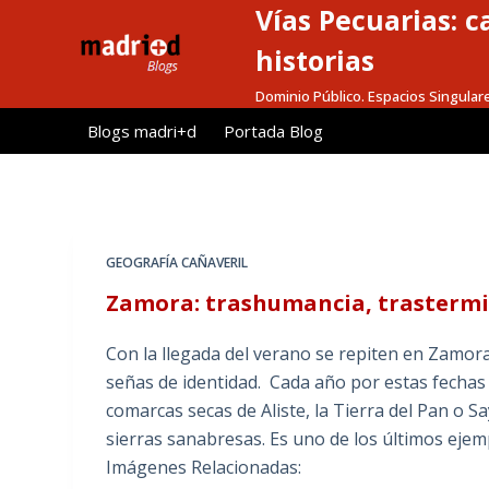
Vías Pecuarias: 
S
a
historias
l
Dominio Público. Espacios Singular
t
Blogs madri+d
Portada Blog
a
r
a
l
c
GEOGRAFÍA CAÑAVERIL
o
Zamora: trashumancia, trastermin
n
t
Con la llegada del verano se repiten en Zamor
e
señas de identidad. Cada año por estas fechas
n
comarcas secas de Aliste, la Tierra del Pan o S
i
sierras sanabresas. Es uno de los últimos eje
d
Imágenes Relacionadas:
o