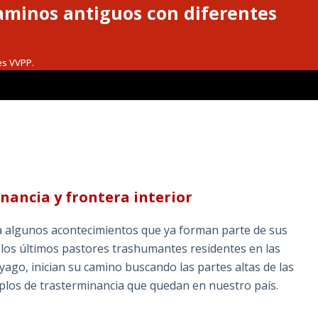
caminos antiguos con diferentes
es VVPP.
ancia y frontera interior
a algunos acontecimientos que ya forman parte de sus
 los últimos pastores trashumantes residentes en las
ayago, inician su camino buscando las partes altas de las
mplos de trasterminancia que quedan en nuestro país.