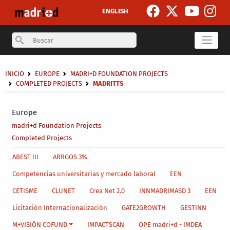
Skip to main content
ENGLISH
Search
Breadcrumb
INICIO
EUROPE
MADRI+D FOUNDATION PROJECTS
COMPLETED PROJECTS
MADRITTS
Secondary breadcrumb
Europe
madri+d Foundation Projects
Completed Projects
Main menu level 4
ABEST III
ARRGOS 3%
Competencias universitarias y mercado laboral
EEN
CETISME
CLUNET
Crea Net 2.0
INNMADRIMASD 3
EEN
Licitación Internacionalización
GATE2GROWTH
GESTINN
M+VISIÓN COFUND
IMPACTSCAN
OPE madri+d - IMDEA