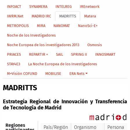
INFOACT
SYNAMERA
INTELREG
IREnetwork
IWRM.Net
MADRID IRC
MADRITTS
Matera
METROPOLIS
MIRA
NANOMAT
NanoSci-E+
Noche de los Investigadores
Noche Europea de los investigadores 2013
Osmosis
PRIACES
REPARTIR +
SAIL
SPRING II
INNOSMART
STAY4E3
La Noche Europea de los Investigadores
M+Visión COFUND
MOBILISE
ERA Nets
MADRITTS
Estrategia Regional de Innovación y Transferencia
de Tecnología de Madrid
Regiones
País/Región
Organismo
Persona
participantes