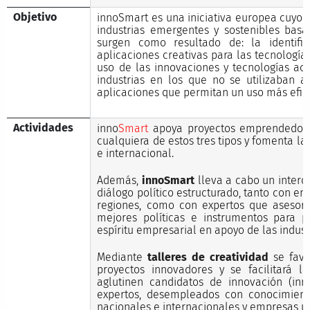
Objetivo
innoSmart es una iniciativa europea cuyo o
industrias emergentes y sostenibles basa
surgen como resultado de: la identifi
aplicaciones creativas para las tecnologías
uso de las innovaciones y tecnologías ac
industrias en los que no se utilizaban an
aplicaciones que permitan un uso más efici
Actividades
inno
Smart
apoya proyectos emprendedore
cualquiera de estos tres tipos y fomenta la
e internacional.
Además,
innoSmart
lleva a cabo un interc
diálogo político estructurado, tanto con e
regiones, como con expertos que asesor
mejores políticas e instrumentos para p
espíritu empresarial en apoyo de las indus
Mediante
talleres de creatividad
se favo
proyectos innovadores y se facilitará 
aglutinen candidatos de innovación (in
expertos, desempleados con conocimiento 
nacionales e internacionales y empresas u