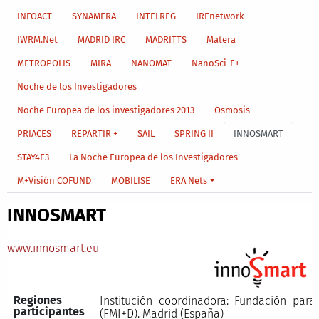
INFOACT
SYNAMERA
INTELREG
IREnetwork
IWRM.Net
MADRID IRC
MADRITTS
Matera
METROPOLIS
MIRA
NANOMAT
NanoSci-E+
Noche de los Investigadores
Noche Europea de los investigadores 2013
Osmosis
PRIACES
REPARTIR +
SAIL
SPRING II
INNOSMART
STAY4E3
La Noche Europea de los Investigadores
M+Visión COFUND
MOBILISE
ERA Nets
INNOSMART
www.innosmart.eu
Regiones
Institución coordinadora: Fundación par
participantes
(FMI+D). Madrid (España)