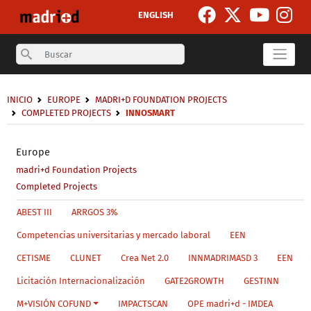
Skip to main content
ENGLISH
Search
Breadcrumb
INICIO
EUROPE
MADRI+D FOUNDATION PROJECTS
COMPLETED PROJECTS
INNOSMART
Secondary breadcrumb
Europe
madri+d Foundation Projects
Completed Projects
Main menu level 4
ABEST III
ARRGOS 3%
Competencias universitarias y mercado laboral
EEN
CETISME
CLUNET
Crea Net 2.0
INNMADRIMASD 3
EEN
Licitación Internacionalización
GATE2GROWTH
GESTINN
M+VISIÓN COFUND
IMPACTSCAN
OPE madri+d - IMDEA