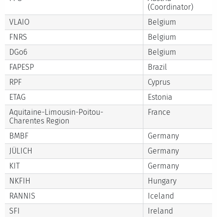
(Coordinator)
VLAIO
Belgium
FNRS
Belgium
DGo6
Belgium
FAPESP
Brazil
RPF
Cyprus
ETAG
Estonia
Aquitaine-Limousin-Poitou-
France
Charentes Region
BMBF
Germany
JÜLICH
Germany
KIT
Germany
NKFIH
Hungary
RANNIS
Iceland
SFI
Ireland