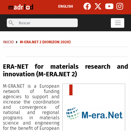
Skip to main content
ENGLISH
Search
Breadcrumb
INICIO
M-ERA.NET 2 (HORIZON 2020)
Secondary breadcrumb
ERA-NET for materials research and
innovation (M-ERA.NET 2)
M-ERA.NET is a European
network of funding
agencies to support and
increase the coordination
and convergence of
national and regional
programs in materials
science and engineering
for the benefit of European