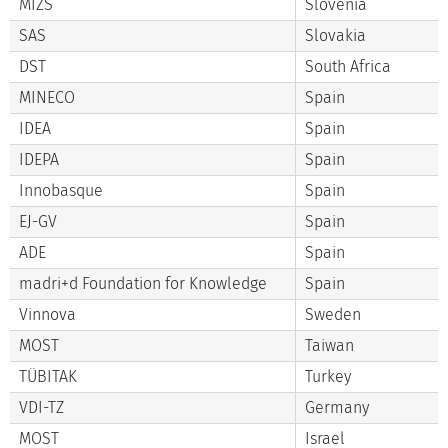
MIZS
Slovenia
SAS
Slovakia
DST
South Africa
MINECO
Spain
IDEA
Spain
IDEPA
Spain
Innobasque
Spain
EJ-GV
Spain
ADE
Spain
madri+d Foundation for Knowledge
Spain
Vinnova
Sweden
MOST
Taiwan
TÜBITAK
Turkey
VDI-TZ
Germany
MOST
Israel