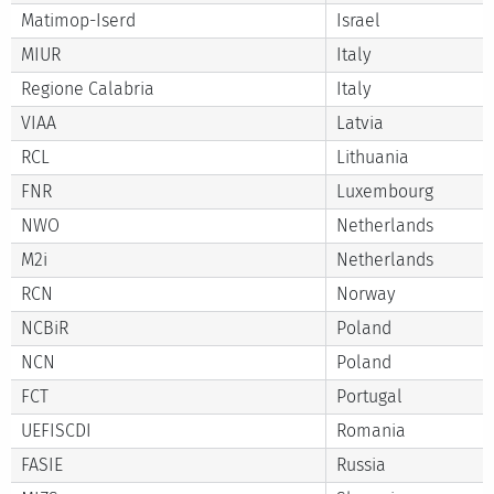
Matimop-Iserd
Israel
MIUR
Italy
Regione Calabria
Italy
VIAA
Latvia
RCL
Lithuania
FNR
Luxembourg
NWO
Netherlands
M2i
Netherlands
RCN
Norway
NCBiR
Poland
NCN
Poland
FCT
Portugal
UEFISCDI
Romania
FASIE
Russia