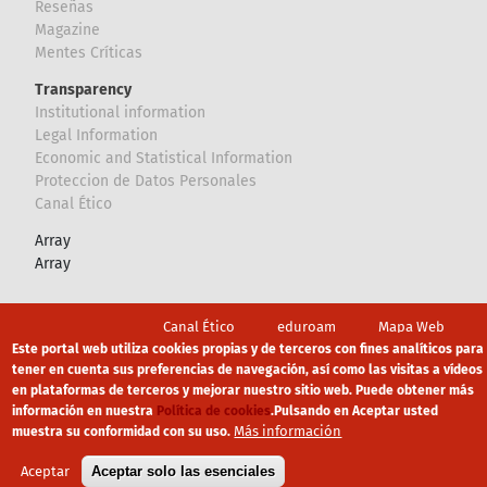
Reseñas
Magazine
Mentes Críticas
Transparency
Institutional information
Legal Information
Economic and Statistical Information
Proteccion de Datos Personales
Canal Ético
Array
Array
Footer
Canal Ético
eduroam
Mapa Web
Este portal web utiliza cookies propias y de terceros con fines analíticos para
Política privacidad
Política de cookies
Aviso legal
tener en cuenta sus preferencias de navegación, así como las visitas a vídeos
en plataformas de terceros y mejorar nuestro sitio web. Puede obtener más
información en nuestra
Política de cookies
.
Pulsando en Aceptar usted
Más información
muestra su conformidad con su uso.
Aceptar
Aceptar solo las esenciales