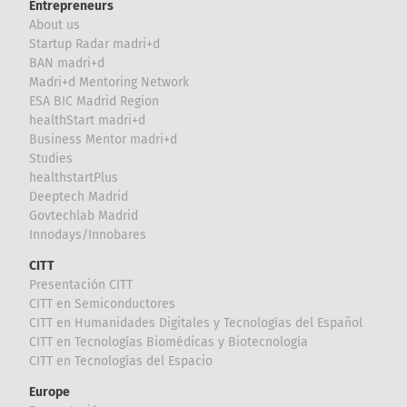
Entrepreneurs
About us
Startup Radar madri+d
BAN madri+d
Madri+d Mentoring Network
ESA BIC Madrid Region
healthStart madri+d
Business Mentor madri+d
Studies
healthstartPlus
Deeptech Madrid
Govtechlab Madrid
Innodays/Innobares
CITT
Presentación CITT
CITT en Semiconductores
CITT en Humanidades Digitales y Tecnologías del Español
CITT en Tecnologías Biomédicas y Biotecnología
CITT en Tecnologías del Espacio
Europe