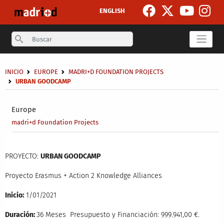
Skip to main content
ENGLISH
Search
Breadcrumb
INICIO
EUROPE
MADRI+D FOUNDATION PROJECTS
URBAN GOODCAMP
Secondary breadcrumb
Europe
madri+d Foundation Projects
PROYECTO:
URBAN GOODCAMP
Proyecto Erasmus + Action 2 Knowledge Alliances
Inicio:
1/01/2021
Duración:
36 Meses Presupuesto y Financiación: 999.941,00 €.