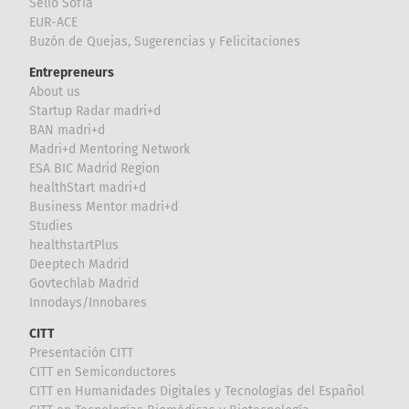
Sello Sofía
EUR-ACE
Buzón de Quejas, Sugerencias y Felicitaciones
Entrepreneurs
About us
Startup Radar madri+d
BAN madri+d
Madri+d Mentoring Network
ESA BIC Madrid Region
healthStart madri+d
Business Mentor madri+d
Studies
healthstartPlus
Deeptech Madrid
Govtechlab Madrid
Innodays/Innobares
CITT
Presentación CITT
CITT en Semiconductores
CITT en Humanidades Digitales y Tecnologías del Español