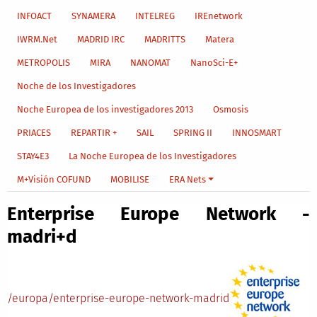
INFOACT
SYNAMERA
INTELREG
IREnetwork
IWRM.Net
MADRID IRC
MADRITTS
Matera
METROPOLIS
MIRA
NANOMAT
NanoSci-E+
Noche de los Investigadores
Noche Europea de los investigadores 2013
Osmosis
PRIACES
REPARTIR +
SAIL
SPRING II
INNOSMART
STAY4E3
La Noche Europea de los Investigadores
M+Visión COFUND
MOBILISE
ERA Nets
Enterprise Europe Network -
madri+d
/europa/enterprise-europe-network-madrid