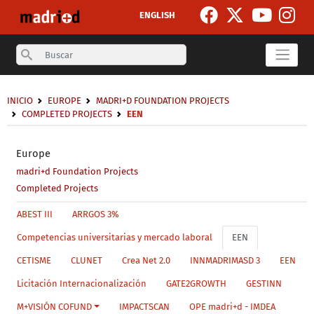
Skip to main content
ENGLISH
Search
Breadcrumb
INICIO
EUROPE
MADRI+D FOUNDATION PROJECTS
COMPLETED PROJECTS
EEN
Secondary breadcrumb
Europe
madri+d Foundation Projects
Completed Projects
Main menu level 4
ABEST III
ARRGOS 3%
Competencias universitarias y mercado laboral
EEN
CETISME
CLUNET
Crea Net 2.0
INNMADRIMASD 3
EEN
Licitación Internacionalización
GATE2GROWTH
GESTINN
M+VISIÓN COFUND
IMPACTSCAN
OPE madri+d - IMDEA