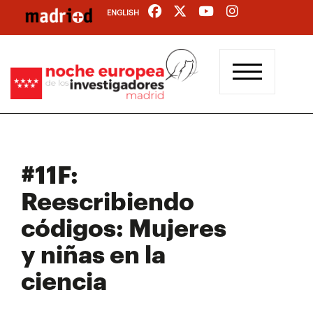
Pasar
ENGLISH
al
contenido
principal
#11F:
Reescribiendo
códigos: Mujeres
y niñas en la
ciencia