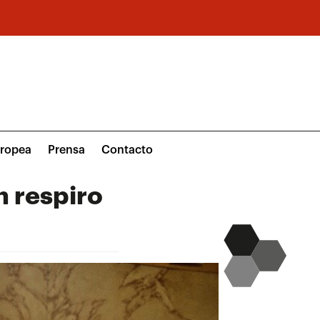
uropea
Prensa
Contacto
n respiro