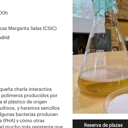
:00h
cas Margarita Salas (CSIC)
drid
pequeña charla interactiva
s polímeros producidos por
a el plástico de origen
ltivos, y haremos sencillos
lgunas bacterias producen
za (PHA) y cómo otras
Reserva de plazas
le) mucho más resistente que