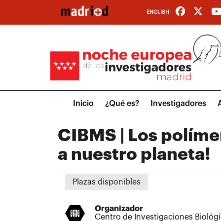
Pasar
ENGLISH
al
contenido
principal
Main
Inicio
¿Qué es?
Investigadores
menu
CIBMS | Los políme
a nuestro planeta!
Plazas disponibles
Organizador
Centro de Investigaciones Biológi