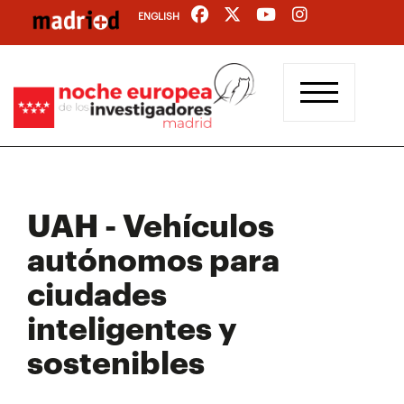
Pasar
ENGLISH
al
contenido
principal
UAH - Vehículos
autónomos para
ciudades
inteligentes y
sostenibles