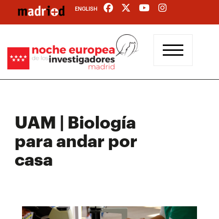
Pasar
ENGLISH
al
contenido
principal
UAM | Biología
para andar por
casa