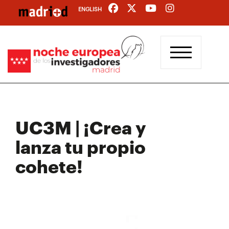
Pasar
ENGLISH
al
contenido
principal
UC3M | ¡Crea y
lanza tu propio
cohete!