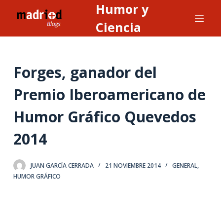
Humor y
S
a
Ciencia
l
t
a
Forges, ganador del
r
a
Premio Iberoamericano de
l
Humor Gráfico Quevedos
c
o
2014
n
t
e
JUAN GARCÍA CERRADA
21 NOVIEMBRE 2014
GENERAL
,
HUMOR GRÁFICO
n
i
d
o