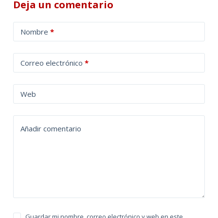
Deja un comentario
A
Nombre
*
l
t
Correo electrónico
*
e
r
n
Web
a
t
Añadir comentario
i
v
e
:
Guardar mi nombre, correo electrónico y web en este