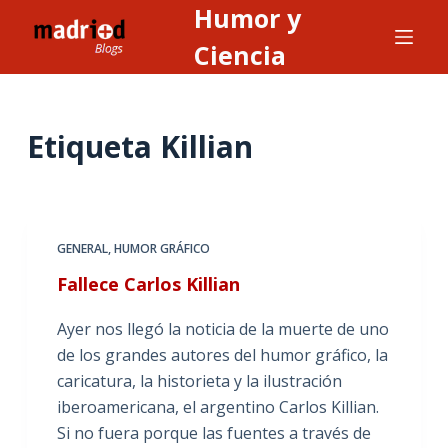
Humor y
S
a
Ciencia
l
t
a
Etiqueta
Killian
r
a
l
c
GENERAL
,
HUMOR GRÁFICO
o
n
Fallece Carlos Killian
t
Ayer nos llegó la noticia de la muerte de uno
e
de los grandes autores del humor gráfico, la
n
caricatura, la historieta y la ilustración
i
iberoamericana, el argentino Carlos Killian.
d
Si no fuera porque las fuentes a través de
o