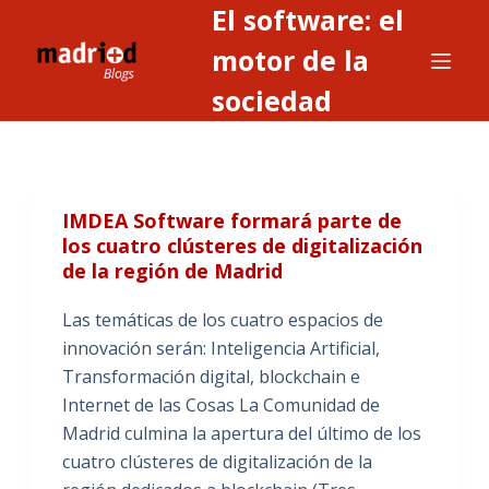
El software: el
S
a
motor de la
l
sociedad
t
a
r
a
IMDEA Software formará parte de
l
los cuatro clústeres de digitalización
c
de la región de Madrid
o
n
Las temáticas de los cuatro espacios de
t
innovación serán: Inteligencia Artificial,
e
Transformación digital, blockchain e
n
Internet de las Cosas La Comunidad de
i
Madrid culmina la apertura del último de los
d
cuatro clústeres de digitalización de la
o