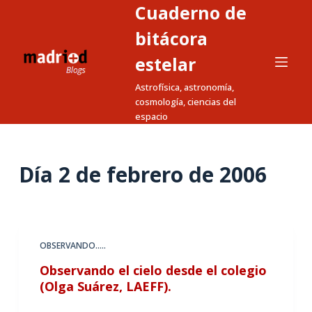
Cuaderno de
S
a
bitácora
l
estelar
t
Astrofísica, astronomía,
a
cosmología, ciencias del
r
espacio
a
l
c
Día
2 de febrero de 2006
o
n
t
e
OBSERVANDO.....
n
Observando el cielo desde el colegio
i
(Olga Suárez, LAEFF).
d
o