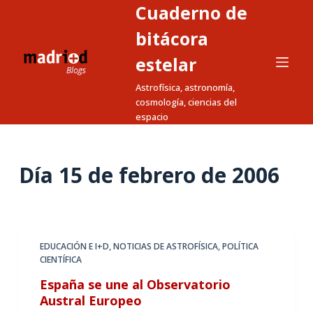
Cuaderno de
S
a
bitácora
l
estelar
t
Astrofísica, astronomía,
a
cosmología, ciencias del
r
espacio
a
l
c
Día
15 de febrero de 2006
o
n
t
e
EDUCACIÓN E I+D
,
NOTICIAS DE ASTROFÍSICA
,
POLÍTICA
n
CIENTÍFICA
i
España se une al Observatorio
d
Austral Europeo
o