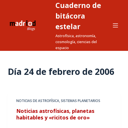
Cuaderno de
S
a
bitácora
l
estelar
t
Astrofísica, astronomía,
a
cosmología, ciencias del
r
espacio
a
l
c
Día
24 de febrero de 2006
o
n
t
e
NOTICIAS DE ASTROFÍSICA
,
SISTEMAS PLANETARIOS
n
Noticias astrofísicas, planetas
i
habitables y «ricitos de oro»
d
o