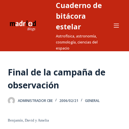
Cuaderno de
S
a
bitácora
l
estelar
t
Astrofísica, astronomía,
a
cosmología, ciencias del
r
espacio
a
l
c
Final de la campaña de
o
n
observación
t
e
ADMINISTRADOR CBE
2006/02/21
GENERAL
n
i
d
Benjamín, David y Amelia
o