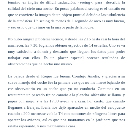
término en inglés de difícil traducción, «seeing», para describir la
calidad del cielo una noche. En pocas palabras el seeing es el tamaño en
que se convierte la imagen de un objeto puntual debido a las turbulencia
de la atmósfera. Un seeing de menos de 1 segundo de arco es muy bueno,
y eso es lo que tuvimos en la mayor parte de la noche.
No hubo ningún problema técnico, y desde las 2.15 hasta casi la hora del
amanecer, las 7.30, logramos obtener espectros de 14 estrellas. Uno se va
muy satisfecho a dormir y deseando que lleguen los datos para poder
trabajar con ellos. Es un placer especial obtener resultados de
observaciones que ha hecho uno mismo.
La bajada desde el Roque fue buena. Condujo Amelia, y gracias a su
suave manejo del coche fue la primera vez que no me mareé bajando de
ese observatorio en un coche que yo no conducía. Comimos en un
restaurante un pescado típico canario a la plancha -alfonsiño se llama- y
papas con mojo, y a las 17.30 avión y a casa. Por cierto, que cuando
llegamos a Barajas, Iberia nos dejó aparcados en medio del aeropuerto
cuando a 200 metros se veía la T4 con montones de «fingers» libres para
aparcar los aviones, así es que nos montamos en la jardinera que nos
estaba esperando, y nos marchamos a casa.