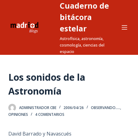
Cuaderno de
S
a
bitácora
l
estelar
t
Astrofísica, astronomía,
a
cosmología, ciencias del
r
espacio
a
l
c
Los sonidos de la
o
n
Astronomía
t
e
ADMINISTRADOR CBE
2006/04/26
OBSERVANDO.....
,
n
OPINIONES
4 COMENTARIOS
i
d
David Barrado y Navascués
o