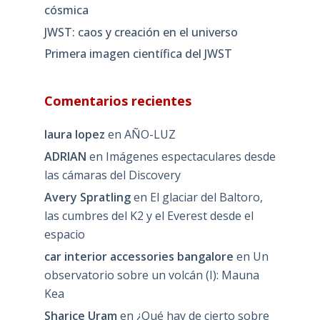
cósmica
JWST: caos y creación en el universo
Primera imagen científica del JWST
Comentarios recientes
laura lopez
en
AÑO-LUZ
ADRIAN
en
Imágenes espectaculares desde
las cámaras del Discovery
Avery Spratling
en
El glaciar del Baltoro,
las cumbres del K2 y el Everest desde el
espacio
car interior accessories bangalore
en
Un
observatorio sobre un volcán (I): Mauna
Kea
Sharice Uram
en
¿Qué hay de cierto sobre