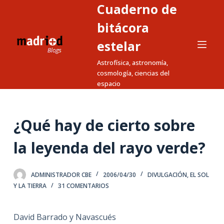
Cuaderno de
S
a
bitácora
l
estelar
t
Astrofísica, astronomía,
a
cosmología, ciencias del
r
espacio
a
l
c
¿Qué hay de cierto sobre
o
n
la leyenda del rayo verde?
t
e
ADMINISTRADOR CBE
2006/04/30
DIVULGACIÓN
,
EL SOL
n
Y LA TIERRA
31 COMENTARIOS
i
d
David Barrado y Navascués
o