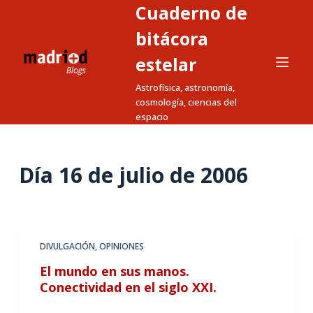
Cuaderno de
S
a
bitácora
l
estelar
t
Astrofísica, astronomía,
a
cosmología, ciencias del
r
espacio
a
l
c
Día
16 de julio de 2006
o
n
t
e
DIVULGACIÓN
,
OPINIONES
n
El mundo en sus manos.
i
Conectividad en el siglo XXI.
d
o