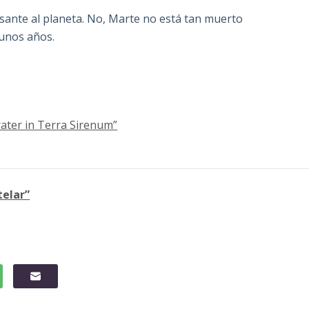
esante al planeta. No, Marte no está tan muerto
unos años.
rater in Terra Sirenum”
telar”