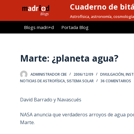
Cuaderno de bitá
S
a
Astrofísica, astronomía, cosmología
l
Blogs madri+d
Portada Blog
t
a
r
a
Marte: ¿planeta agua?
l
c
ADMINISTRADOR CBE
2006/12/09
DIVULGACIÓN
,
INS
o
NOTICIAS DE ASTROFÍSICA
,
SISTEMA SOLAR
36 COMENTARIOS
n
t
David Barrado y Navascués
e
n
NASA anuncia que verdaderos arroyos de agua podr
i
Marte.
d
o