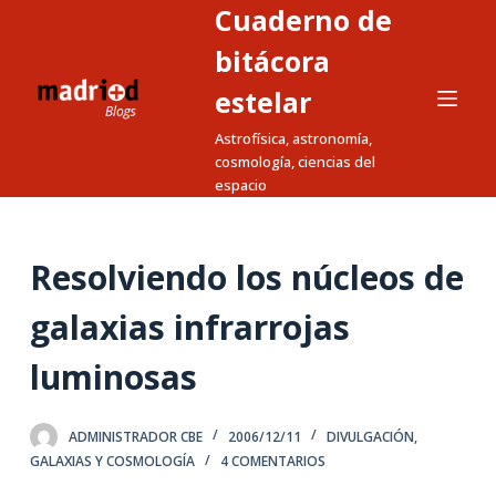
Cuaderno de
S
a
bitácora
l
estelar
t
Astrofísica, astronomía,
a
cosmología, ciencias del
r
espacio
a
l
c
Resolviendo los núcleos de
o
n
galaxias infrarrojas
t
luminosas
e
n
i
ADMINISTRADOR CBE
2006/12/11
DIVULGACIÓN
,
d
GALAXIAS Y COSMOLOGÍA
4 COMENTARIOS
o