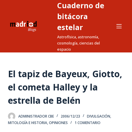
Cuaderno de
S
a
bitácora
l
estelar
t
Astrofísica, astronomía,
a
cosmología, ciencias del
r
espacio
a
l
c
El tapiz de Bayeux, Giotto,
o
n
el cometa Halley y la
t
estrella de Belén
e
n
i
ADMINISTRADOR CBE
2006/12/23
DIVULGACIÓN
,
d
MITOLOGÍA E HISTORIA
,
OPINIONES
1 COMENTARIO
o