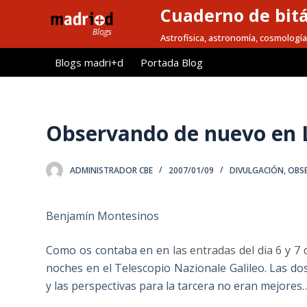
Cuaderno de bitá
S
a
Astrofísica, astronomía, cosmología
l
Blogs madri+d
Portada Blog
t
a
r
a
Observando de nuevo en L
l
c
ADMINISTRADOR CBE
2007/01/09
DIVULGACIÓN
,
OBSE
o
n
t
Benjamín Montesinos
e
n
Como os contaba en en
las entradas del dia 6
y
7 
i
noches en el Telescopio Nazionale Galileo. Las d
d
y las perspectivas para la tarcera no eran mejores
o