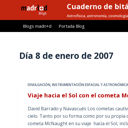
Cuaderno de bitá
S
a
Astrofísica, astronomía, cosmología
l
Blogs madri+d
Portada Blog
t
a
r
a
Día
8 de enero de 2007
l
c
o
n
DIVULGACIÓN
,
INSTRUMENTACIÓN ESPACIAL Y ASTRONÓMIC
t
Viaje hacia el Sol con el cometa
e
n
David Barrado y Navascués Los cometas cautiva
i
cielo. Tanto por su forma como por su propia 
d
cometa McNaught en su viaje hacia el Sol, inc
o