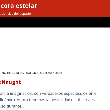
cora estelar
, ciencias del espacio
A
,
NOTICIAS DE ASTROFÍSICA
,
SISTEMA SOLAR
 McNaught
n la imaginación, son verdaderos espectáculos en el
dinámica. Ahora tenemos la posibilidad de observar al
luso durante…