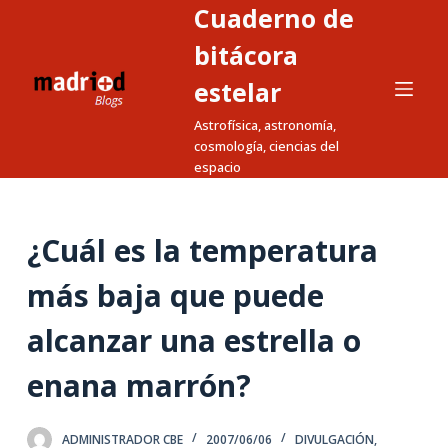
Cuaderno de
S
a
bitácora
l
estelar
t
Astrofísica, astronomía,
a
cosmología, ciencias del
r
espacio
a
l
c
¿Cuál es la temperatura
o
n
más baja que puede
t
alcanzar una estrella o
e
n
enana marrón?
i
d
o
ADMINISTRADOR CBE
2007/06/06
DIVULGACIÓN
,