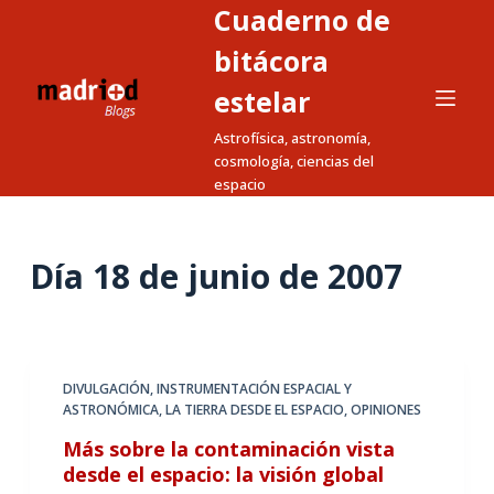
Cuaderno de
S
a
bitácora
l
estelar
t
Astrofísica, astronomía,
a
cosmología, ciencias del
r
espacio
a
l
c
Día
18 de junio de 2007
o
n
t
e
DIVULGACIÓN
,
INSTRUMENTACIÓN ESPACIAL Y
n
ASTRONÓMICA
,
LA TIERRA DESDE EL ESPACIO
,
OPINIONES
i
Más sobre la contaminación vista
d
desde el espacio: la visión global
o