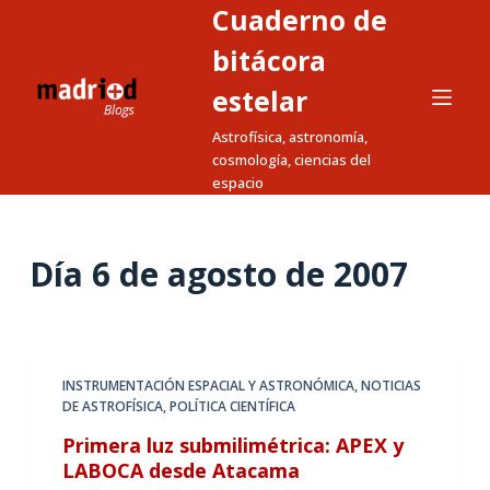
Cuaderno de
S
a
bitácora
l
estelar
t
Astrofísica, astronomía,
a
cosmología, ciencias del
r
espacio
a
l
c
Día
6 de agosto de 2007
o
n
t
e
INSTRUMENTACIÓN ESPACIAL Y ASTRONÓMICA
,
NOTICIAS
n
DE ASTROFÍSICA
,
POLÍTICA CIENTÍFICA
i
Primera luz submilimétrica: APEX y
d
LABOCA desde Atacama
o