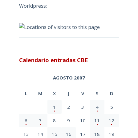
Worldpress:
Calendario entradas CBE
AGOSTO 2007
L
M
X
J
V
S
D
1
2
3
4
5
6
7
8
9
10
11
12
13
14
15
16
17
18
19