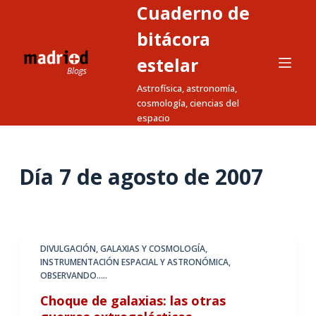
Cuaderno de
S
a
bitácora
l
estelar
t
Astrofísica, astronomía,
a
cosmología, ciencias del
r
espacio
a
l
c
Día
7 de agosto de 2007
o
n
t
e
DIVULGACIÓN
,
GALAXIAS Y COSMOLOGÍA
,
n
INSTRUMENTACIÓN ESPACIAL Y ASTRONÓMICA
,
i
OBSERVANDO.....
d
Choque de galaxias: las otras
o