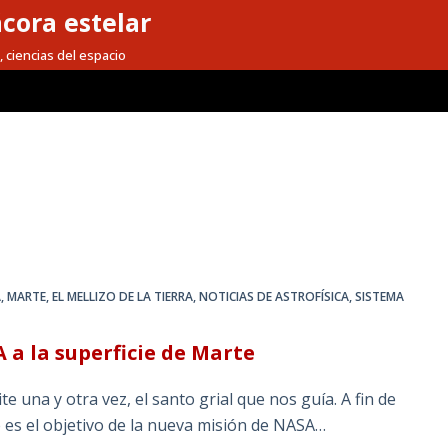
cora estelar
, ciencias del espacio
A
,
MARTE, EL MELLIZO DE LA TIERRA
,
NOTICIAS DE ASTROFÍSICA
,
SISTEMA
 a la superficie de Marte
e una y otra vez, el santo grial que nos guía. A fin de
e es el objetivo de la nueva misión de NASA…