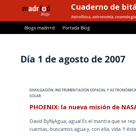
Cuaderno de bitá
S
a
Astrofísica, astronomía, cosmología
l
Blogs madri+d
Portada Blog
t
a
r
a
Día
1 de agosto de 2007
l
c
o
n
DIVULGACIÓN
,
INSTRUMENTACIÓN ESPACIAL Y ASTRONÓMIC
t
SOLAR
e
PHOENIX: la nueva misión de NASA
n
i
David ByN¡Agua, agua! Es el mantra que se repit
d
cuentas, buscamos agua y, con ella, vida. Y ést
o