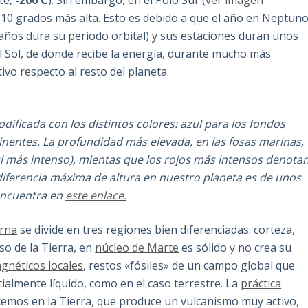
te,
-200 C
). Sin embargo, en el Polo Sur (
ver imagen
 10 grados más alta. Esto es debido a que el año en Neptun
ños dura su periodo orbital) y sus estaciones duran unos
l Sol, de donde recibe la energía, durante mucho más
vo respecto al resto del planeta.
codificada con los distintos colores: azul para los fondos
tinentes. La profundidad más elevada, en las fosas marinas,
ul más intenso), mientas que los rojos más intensos denota
 diferencia máxima de altura en nuestro planeta es de unos
 encuentra en
este enlace.
erna
se divide en tres regiones bien diferenciadas: corteza,
so de la Tierra, en
núcleo de Marte
es sólido y no crea su
néticos locales
, restos «fósiles» de un campo global que
almente líquido, como en el caso terrestre. La
práctica
ocemos en la Tierra, que produce un vulcanismo muy activo,