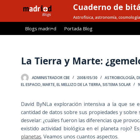
Cuaderno de bitá
S
a
Astrofísica, astronomía, cosmología
l
Blogs madri+d
Portada Blog
t
a
r
a
La Tierra y Marte: ¿geme
l
c
ADMINISTRADOR CBE
2008/05/30
ASTROBIOLOGÍA
,
D
o
EL ESPACIO
,
MARTE, EL MELLIZO DE LA TIERRA
,
SISTEMA SOLAR
n
t
David ByNLa exploración intensiva a la que se 
e
cantidad de datos sobre sus propiedades y sobre 
n
desvelar: ¿cuáles fueron las diferencias que provoca
i
existido actividad biológica en el planeta rojo? 
d
planetas
. Veamos unos cuantos aspectos.
o