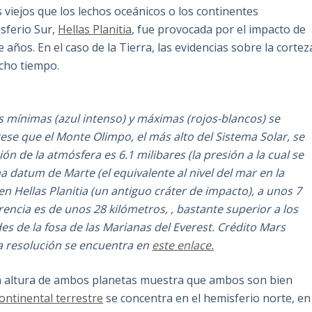
viejos que los lechos oceánicos o los continentes
isferio Sur,
Hellas Planitia
, fue provocada por el impacto de
años. En el caso de la Tierra, las evidencias sobre la cortez
ucho tiempo.
s mínimas (azul intenso) y máximas (rojos-blancos) se
se que el Monte Olimpo, el más alto del Sistema Solar, se
ión de la atmósfera es 6.1 milibares (la presión a la cual se
na datum de Marte (el equivalente al nivel del mar en la
n Hellas Planitia (un antiguo cráter de impacto), a unos 7
encia es de unos 28 kilómetros, , bastante superior a los
s de la fosa de las Marianas del Everest. Crédito Mars
ta resolución se encuentra en
este enlace.
 en altura de ambos planetas muestra que ambos son bien
ontinental terrestre
se concentra en el hemisferio norte, en