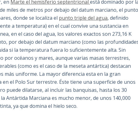
r, en
Marte el hemisferio septentrional
está dominado por l
de miles de metros por debajo del datum marciano, el punt
bares, donde se localiza el
punto triple del agua
, definido
ente a temperatura) en el cual convive una sustancia en
nea, en el caso del agua, los valores exactos son 273,16 K
tanto, por debajo del datum marciano (como las profundidade
uida si la temperatura fuera lo suficientemente alta. Sin
do por océanos y mares, aunque varias masas terrestres,
derables (como es el caso de la meseta antártica) destacan
 es más uniforme. La mayor diferencia esta en la gran
en el Polo Sur terrestre. Éste tiene una superficie de unos
 puede dilatarse, al incluir las banquisas, hasta los 30
a la Antártida Marciana es mucho menor, de unos 140,000
inta, ya que domina el hielo seco.