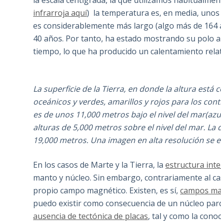
la escala centígrada, la que utilizamos habitualmen
infrarroja aquí
) la temperatura es, en media, unos
es considerablemente más largo (algo más de 164 a
40 años. Por tanto, ha estado mostrando su polo a
tiempo, lo que ha producido un calentamiento relati
La superficie de la Tierra, en donde la altura está 
oceánicos y verdes, amarillos y rojos para los con
es de unos 11,000 metros bajo el nivel del mar(az
alturas de 5,000 metros sobre el nivel del mar. La
19,000 metros. Una imagen en alta resolución se
En los casos de Marte y la Tierra, la
estructura int
manto y núcleo. Sin embargo, contrariamente al ca
propio campo magnético. Existen, es sí,
campos mag
puedo existir como consecuencia de un núcleo parci
ausencia de tectónica de placas
, tal y como la con