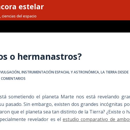
cora estelar
, ciencias del espacio
los o hermanastros?
IVULGACIÓN
,
INSTRUMENTACIÓN ESPACIAL Y ASTRONÓMICA
,
LA TIERRA DESDE
9 COMENTARIOS
está sometiendo el planeta Marte nos está revelando gra
su pasado. Sin embargo, existen dos grandes incógnitas po
ron que el planeta sea tan distinto de la Tierra? ¿Existe o h
Especialmente revelador es el
estudio comparativo de ambo