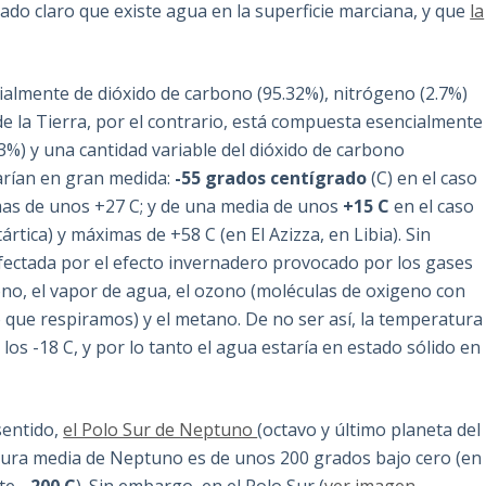
ado claro que existe agua en la superficie marciana, y que
la
almente de dióxido de carbono (95.32%), nitrógeno (2.7%)
de la Tierra, por el contrario, está compuesta esencialmente
3%) y una cantidad variable del dióxido de carbono
arían en gran medida:
-55 grados centígrado
(C) en el caso
mas de unos +27 C; y de una media de unos
+15 C
en el caso
ártica) y máximas de +58 C (en El Azizza, en Libia). Sin
fectada por el efecto invernadero provocado por los gases
ono, el vapor de agua, el ozono (moléculas de oxigeno con
o que respiramos) y el metano. De no ser así, la temperatura
os -18 C, y por lo tanto el agua estaría en estado sólido en
sentido,
el Polo Sur de Neptuno
(octavo y último planeta del
atura media de Neptuno es de unos 200 grados bajo cero (en