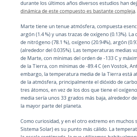
durante los últimos años diversos estudios han dej
dinámica de este compuesto es bastante compleja
.
Marte tiene un tenue atmósfera, compuesta esenci
argón (1.4 %) y unas trazas de oxígeno (0.13%). La 
de nitrógeno (78.1 %), oxígeno (20.94%), argón (0.9
(alrededor del 0.035%). Las temperaturas medias v
de Marte, con mínimas del orden de -133 C y máxi
de la Tierra, con mínimas de -89.4 C (en Vostok, Ant
embargo, la temperatura media de la Tierra está a
de la atmósfera, principalmente el dióxido de carb
tres átomos, en vez de los dos que tiene el oxígen
media sería unos 33 grados más baja, alrededor de l
la mayor parte del planeta.
Como curiosidad, y en el otro extremo en muchos 
Sistema Solar) es su punto más cálido. La temper