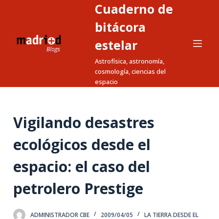
Cuaderno de
S
a
bitácora
l
estelar
t
Astrofísica, astronomía,
a
cosmología, ciencias del
r
espacio
a
l
c
Vigilando desastres
o
n
ecológicos desde el
t
espacio: el caso del
e
n
petrolero Prestige
i
d
o
ADMINISTRADOR CBE
2009/04/05
LA TIERRA DESDE EL